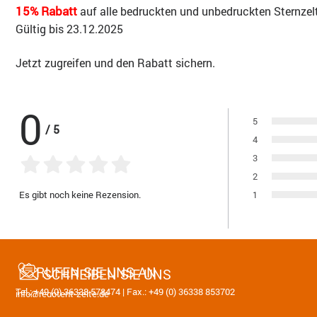
15% Rabatt
auf alle bedruckten und unbedruckten Sternzel
Gültig bis 23.12.2025
Jetzt zugreifen und den Rabatt sichern.
0
5
/
5
Bewertung:
4
Bewertung:
3
Bewertung:
2
Bewertung:
Es gibt noch keine Rezension.
1
Bewertung:
RUFEN SIE UNS AN
SCHREIBEN SIE UNS
Tel.: +49 (0) 36338 578474 | Fax.: +49 (0) 36338 853702
info@regotent-zelte.de