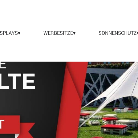
Menü überspringen
ISPLAYS▾
▼
WERBESITZE▾
▼
SONNENSCHUTZ