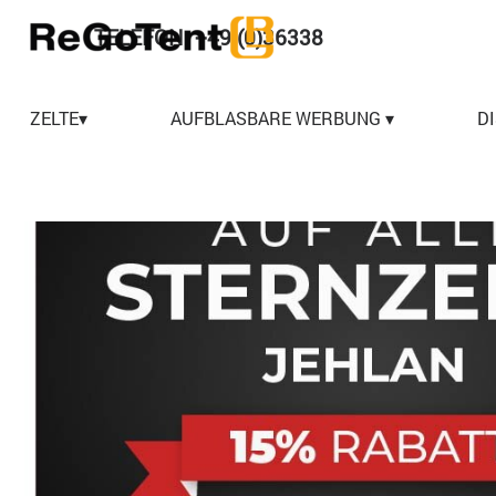
Direkt zum Seiteninhalt
TELEFON: +49 (0)36338
578474
ZELTE▾
▼
AUFBLASBARE WERBUNG ▾
▼
D