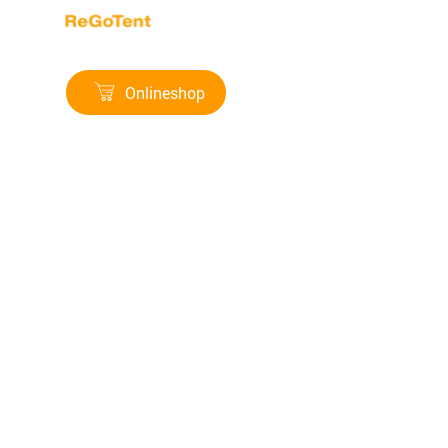
Direkt zum Seiteninhalt
zelte & bedruckte werbesysteme
Menü überspringen
Onlineshop